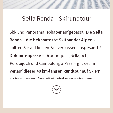
Sella Ronda - Skirundtour
Ski- und Panoramaliebhaber aufgepasst: Die
Sella
Ronda – die bekannteste Skitour der Alpen
–
sollten Sie auf keinen Fall verpassen! Insgesamt
4
Dolomitenpässe
– Grödnerjoch, Sellajoch,
Pordoijoch und Campolongo Pass – gilt es, im
Verlauf dieser
40 km-langen Rundtour
auf Skiern
zu bezwingen. Begleitet wird man dabei von
märchenhaften Ausblicken auf die traumhafte
Bergkulisse der Dolomiten. Als besonderes
Highlight empfehlen wir u.a. einen Abstecher zum
Marmolada-Gletscher (3.343 m), der Ihnen einen