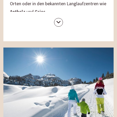
Orten oder in den bekannten Langlaufzentren wie
Antholz
und
Gsies
.
Bei einer
Schneeschuhwanderung
in der frischen
Bergluft genießen Sie die unberührte Natur und
märchenhafte Ausblicke auf die beeindruckende
Bergkulisse.
Unser Gassenwirt-Tipp
: eine
Schneeschuhwanderung zum Astjoch und zur
Rodenecker-Alm.