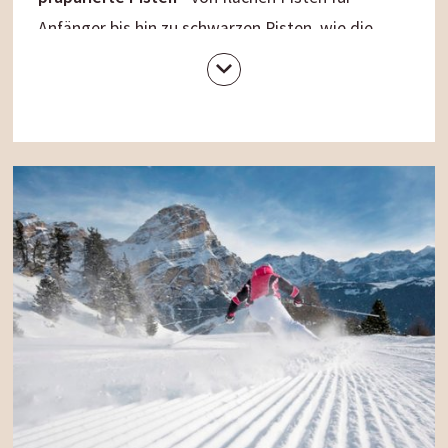
Anfänger bis hin zu schwarzen Pisten, wie die
bekannte Rotwandpiste, für fortgeschrittene
Skifahrer. Außerdem können Sie auf der
panoramareichen
Skitour „Giro delle Cime“
auf 5
Skibergen und 5600 Höhenmetern die schönsten
Ecken der Dolomiten – UNESCO Welterbe
entdecken. Auch Nachteulen bietet das Skigebiet
Drei Zinnen jede Menge Unterhaltung: Jeden
Dienstag und Freitag von 19:00 bis 22:00 Uhr
erstrahlt der Haunold im Flutlicht und begeistert
Nachtskifahrer.