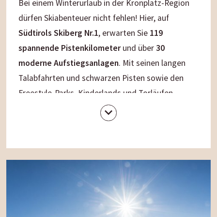
Bei einem Winterurlaub in der Kronplatz-Region
dürfen Skiabenteuer nicht fehlen! Hier, auf
Südtirols Skiberg Nr.1
, erwarten Sie
119
spannende Pistenkilometer
und über
30
moderne Aufstiegsanlagen
. Mit seinen langen
Talabfahrten und schwarzen Pisten sowie den
Freestyle-Parks, Kinderlands und Torläufen
garantiert der Kronplatz Spaß für Groß und Klein.
Wer eine kurze Rast einlegen möchte, kann sich in
den Berghütten bei urigen Südtiroler Gerichten
verwöhnen lassen.