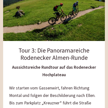
Greinwalden gelangen wir nach Pfalzen und
Issing.
Hier können wir noch die
Latschenölbrennerei
und den Kräutergarten Bergila
besichtigen bevor
wir zum Gassenwirt zurückkehren.
Tour 3: Die Panoramareiche
Streckenlänge
: 22,5 km
Rodenecker Almen-Runde
Fahrzeit
: 1,5 Stunden
Höhenunterschied
: 300 m
Aussichtsreiche Rundtour auf das Rodenecker
Schwierigkeitsgrad
: leicht
Hochplateau
Wir starten vom Gassenwirt, fahren Richtung
Montal und folgen der Beschilderung nach Ellen.
Bis zum Parkplatz „Kreuzner“ führt die Straße