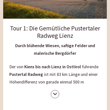
Tour 1: Die Gemütliche Pustertaler
Radweg Lienz
Durch blühende Wiesen, saftige Felder und
malerische Bergdörfer
Der von
Kiens bis nach Lienz in Osttirol
führende
Pustertal Radweg
ist mit 83 km Länge und einer
Höhendifferenz von gerade einmal 500 m
besonders geeignet für Anfänger und
Genussradler
. Er führt fast immer abseits der
Straße am Flussufer durch Wiesen und Wälder.