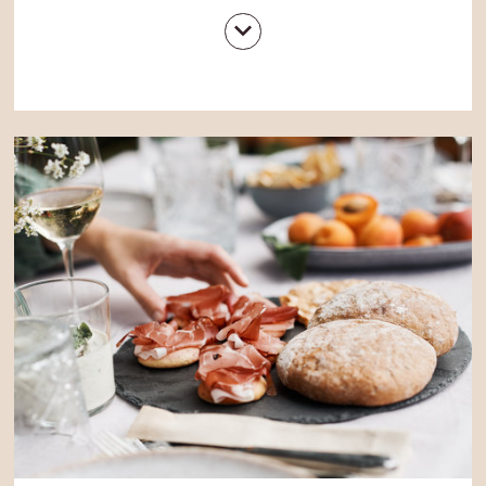
ziemlich steil an einigen Höfen vorbei…
nichts für
schwache Waden
also! Nun radeln wir der
Markierung „Rastnerhütte“ folgend über den
Forstweg durch den Wald bis wir das
sonnige
Hochplateau
erreichen. Auf einer der vielen
Almhütten
halten wir Mittagsrast und erfreuen
uns am vielfältigen Weitblick auf die Villnösser
Geisler, den Peitlerkofel sowie die Pustertaler
Berge. Über die
sanften Almwiesen
des
Hochplateaus radeln wir Richtung Rodeneck und
folgen ab Mühlbach dem Radweg zurück zum
Gassenwirt. Entspannung gefällig? Bei
erholsamen Genussmomenten
in unserem
Wellnessbereich mit aromatischem Zirmbad und
Wohlfühlsaunen werden selbst die müdesten