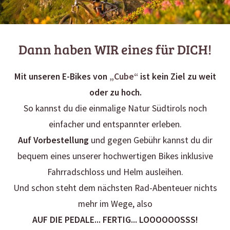
3, 2, 1... meins! Oh, du hast
Dann haben WIR eines für DICH!
kein E-Bike?
Mit unseren E-Bikes von
„Cube“
ist kein Ziel zu weit
oder zu hoch.
So kannst du die einmalige Natur Südtirols noch
einfacher und entspannter erleben.
Auf Vorbestellung
und gegen Gebühr kannst du dir
bequem eines unserer hochwertigen Bikes inklusive
Fahrradschloss und Helm ausleihen.
Und schon steht dem nächsten Rad-Abenteuer nichts
mehr im Wege, also
AUF DIE PEDALE... FERTIG... LOOOOOOSSS!