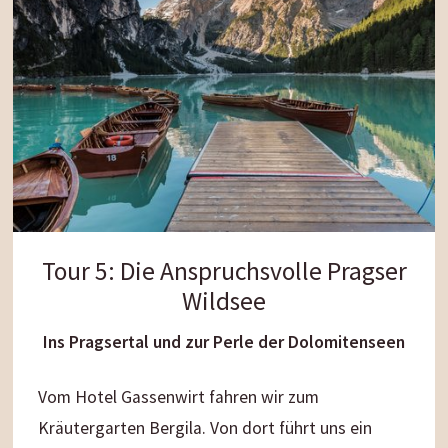
weiterradeln.
Taufers
mit dem kleinen Burgkaffe.
Adrenalinjunkies schwingen sich mit der
Fly-Line
entlang der Rainer Wasserfälle
ins Tal. Noch
nicht genug vom Radeln? Weiterbiken bis zum
Talschluß nach Kasern lohnt sich allemal.
Streckenlänge:
56 km
Fahrzeit:
ca. 3 Stunden
Tour 5: Die Anspruchsvolle Pragser
Höhenunterschied:
380 m
Wildsee
Schwierigkeitsgrad:
mittel
Ins Pragsertal und zur Perle der Dolomitenseen
Vom Hotel Gassenwirt fahren wir zum
Kräutergarten Bergila. Von dort führt uns ein