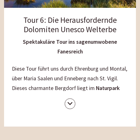
Streckenlänge:
79 km
Fahrzeit:
6,5 Stunden
Tour 6: Die Herausfordernde
Dolomiten Unesco Welterbe
Höhenunterschied:
680 m
Schwierigkeitsgrad:
schwierig
Spektakuläre Tour ins sagenumwobene
Fanesreich
Diese Tour führt uns durch Ehrenburg und Montal,
über Maria Saalen und Enneberg nach St. Vigil.
Dieses charmante Bergdorf liegt im
Naturpark
Fanes-Sennes-Prags
mit imposanten Ausblicken
auf die umliegende Bergwelt. Durch die
traumhafte Landschaft entlang des St. Vigiler
Baches gelangen wir zum Berggasthaus Pederü
und über eine kurvenreiche Schotterstraße zur