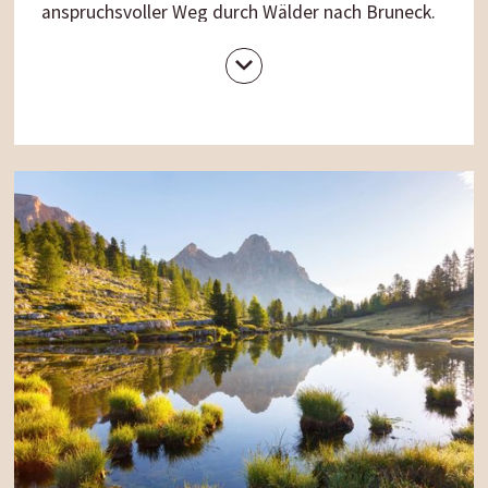
anspruchsvoller Weg durch Wälder nach Bruneck.
Ab hier folgen wir dem Pustertaler Radweg
entlang der Rienz bis nach Welsberg. Hier biegen
wir in das
idyllische Pragsertal
ein und folgen
den Wegweisern zur Perle der Dolomiten, dem
Pragser Wildsee. Wunderschön spiegelt sich hier
der Seekofel im smaragdgrün glänzenden Wasser.
Bei einer
Tour mit dem Ruderboot
lassen wir so
richtig die Seele baumeln. Besonders Mutige
wagen sogar einen Sprung ins eiskalte und
kristallklare Nass. Über dieselbe Route radeln wir
schließlich zum Gassenwirt zurück, wo wir
unseren Biketag mit einem erfrischenden
„Boscofresco“
ausklingen lassen.